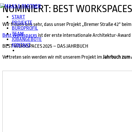
NOMINIERT: BEST WORKSPACES
START
PROJEKTE
Wir freuen uns sehr, dass unser Projekt „Bremer Straße 42“ bei
BÜROPROFIL
TEAM
Best Workspace
s
ist der erste internationale Architektur-Award
JOBANGEBOTE
KONTAKT
BEST WORKSPACES 2025 – DAS JAHRBUCH
Vertreten sein werden wir mit unserem Projekt im
Jahrbuch zum